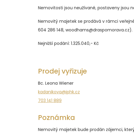
Nemovitosti jsou neužívané, postaveny jsou 
Nemovitý majetek se prodává v rámci veřejné
604 286 148, woodhams@draspomorava.cz).
Nejnižší podání: 1.325.040,- Kč
Prodej vyřizuje
Bc. Leona Wiener
kadanikova@iphk.cz
703 141 889
Poznámka
Nemovitý majetek bude prodán zájemci, který