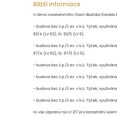
Bližší informace
V rámci insolvenčního řízení dlužníka Daniela N
- budova bez č.p./č.ev. v k.ú. Týček, využívána 
92/4 (LV 62), St. 92/5 (LV 5),
- budova bez č.p./č.ev. v k.ú. Týček, využívána 
97/4 (LV 62), St. 97/5 (LV 5),
- budova bez č.p./č.ev. v k.ú. Týček, využívána
- budova bez č.p./č.ev. v k.ú. Týček, využívána 
- budova bez č.p./č.ev. v k.ú. Týček, využívána
- budova bez č.p./č.ev. v k.ú. Týček, využívána
to vše zapsáno na LV 217 pro katastrální územ