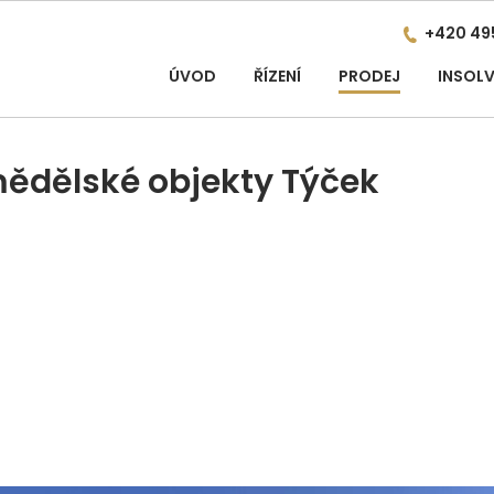
+420 49
ÚVOD
ŘÍZENÍ
PRODEJ
INSOLV
mědělské objekty Týček