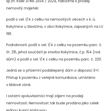
sp.zn.
KSBR 31 INS 21134 / 2024
, nabízíme k prodeji
nemovitý majetek:
podíl o vel. 1/4 z celku na nemovitých věcech v k. ú.
Rokytnice u Slavičina, v obci Rokytnice, zapsaných na LV
195
Podrobnosti: podíl o vel. 1/4 z celku na pozemku parc. č.
St. 215, jehož součástí je stavba Rokytnice, č.p. 154 (rod.
dům) a podíl o vel. 1/4 z celku na pozemku parc. č. 220.
Jedná se o přízemní podsklepený dům o dispozici 3+1.
Přístup k pozemku z veřejné komunikace, umístěno
v klidové zóně.
I ostatní spoluvlastníci mají zájem na prodeji
nemovitosti. Nemovitost tak bude prodána jako celek
jednou kupní smlouvou.