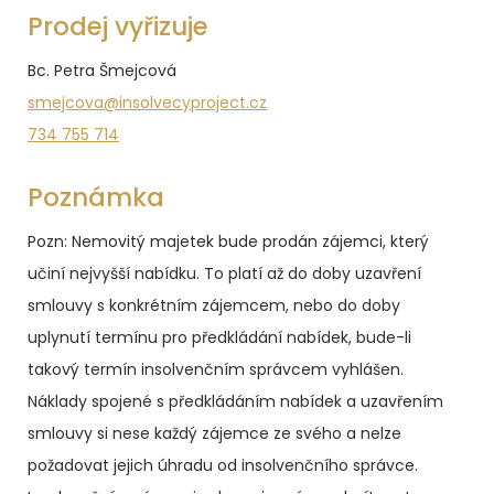
Prodej vyřizuje
Bc. Petra Šmejcová
smejcova@insolvecyproject.cz
734 755 714
Poznámka
Pozn:
Nemovitý majetek bude prodán zájemci, který
učiní nejvyšší nabídku. To platí až do doby uzavření
smlouvy s konkrétním zájemcem, nebo do doby
uplynutí termínu pro předkládání nabídek, bude-li
takový termín insolvenčním správcem vyhlášen.
Náklady spojené s předkládáním nabídek a uzavřením
smlouvy si nese každý zájemce ze svého a nelze
požadovat jejich úhradu od insolvenčního správce.