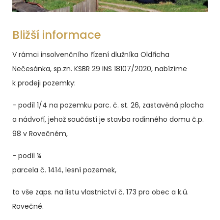
Bližší informace
V rámci insolvenčního řízení dlužníka Oldřicha
Nečesánka, sp.zn. KSBR 29 INS 18107/2020, nabízíme
k prodeji pozemky:
- podíl 1/4 na pozemku parc. č. st. 26, zastavěná plocha
a nádvoří, jehož součástí je stavba rodinného domu č.p.
98 v Rovečném,
- podíl ¼
parcela č. 1414, lesní pozemek,
to vše zaps. na listu vlastnictví č. 173 pro obec a k.ú.
Rovečné.