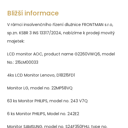
Bližší informace
V rámci insolvenčního řízení dlužnice FRONTMAN s.r.o,
sp.zn. KSBR 3 INS 13317/2024, nabízíme k prodeji movitý
majetek:
LCD monitor AOC, product name G2260VWQ6, model
No.: 215LM00033
4ks LCD Monitor Lenovo, D18215FD1
Monitor LG, model no. 22MP58VQ
63 ks Monitor PHILIPS, model no. 243 V7Q
6 ks Monitor PHILIPS, Model no. 242E2
Monitor SAMSUNG, model no. S24F350FHU, type no.