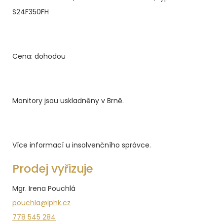
S24F350FH
Cena: dohodou
Monitory jsou uskladněny v Brně.
Více informací u insolvenčního správce.
Prodej vyřizuje
Mgr. Irena Pouchlá
pouchla@iphk.cz
778 545 284