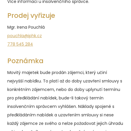
Více informaci u insolvenčního správce.
Prodej vyřizuje
Mgr. Irena Pouchlá
pouchla@iphk.cz
778 545 284
Poznámka
Movitý majetek bude prodán zájemci, který učiní
nejvyšší nabídku. To platí až do doby uzavření smlouvy s
konkrétním zájemcem, nebo do doby uplynutí termínu
pro předkládání nabídek, bude-li takový termín
insolvenčním správcem vyhlášen. Náklady spojené s
předkládáním nabídek a uzavřením smlouvy si nese
každý zájemce ze svého a nelze požadovat jejich úhradu