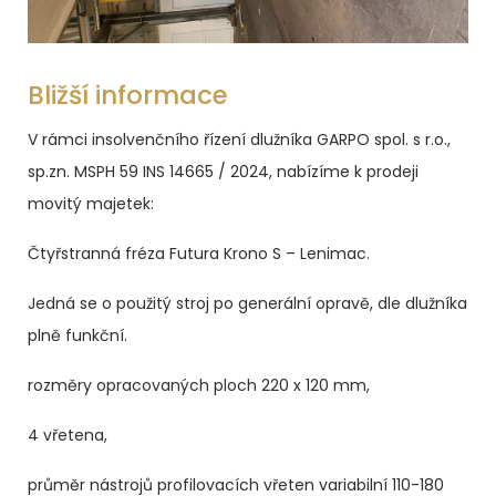
Bližší informace
V rámci insolvenčního řízení dlužníka GARPO spol. s r.o.,
sp.zn. MSPH 59 INS 14665 / 2024, nabízíme k prodeji
movitý majetek:
Čtyřstranná fréza Futura Krono S – Lenimac.
Jedná se o použitý stroj po generální opravě, dle dlužníka
plně funkční.
rozměry opracovaných ploch 220 x 120 mm,
4 vřetena,
průměr nástrojů profilovacích vřeten variabilní 110-180